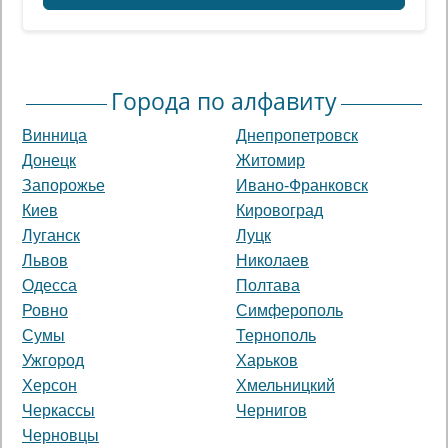
Города по алфавиту
Винница
Днепропетровск
Донецк
Житомир
Запорожье
Ивано-Франковск
Киев
Кировоград
Луганск
Луцк
Львов
Николаев
Одесса
Полтава
Ровно
Симферополь
Сумы
Тернополь
Ужгород
Харьков
Херсон
Хмельницкий
Черкассы
Чернигов
Черновцы