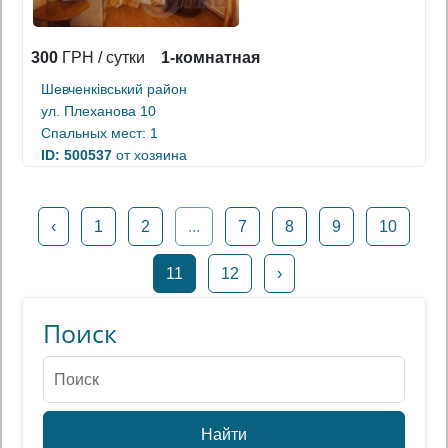
300
ГРН / сутки
1-комнатная
Шевченківський район
ул. Плеханова 10
Спальных мест: 1
ID: 500537
от хозяина
‹
1
2
...
7
8
9
10
11
12
›
Поиск
Найти