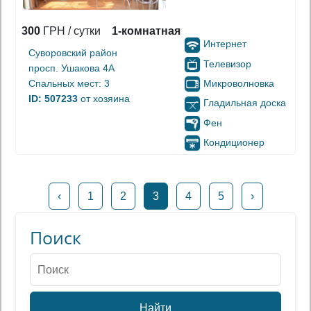
300
ГРН / сутки
1-комнатная
Интернет
Суворовский район
Телевизор
просп. Ушакова 4А
Микроволновка
Спальных мест: 3
ID: 507233
от хозяина
Гладильная доска
Фен
Кондиционер
‹
1
2
3
4
5
›
Поиск
Найти