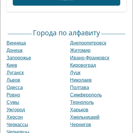
Города по алфавиту
Винница
Днепропетровск
Донецк
Житомир
Запорожье
Ивано-Франковск
Киев
Кировоград
Луганск
Луцк
Львов
Николаев
Одесса
Полтава
Ровно
Симферополь
Сумы
Тернополь
Ужгород
Харьков
Херсон
Хмельницкий
Черкассы
Чернигов
Черновцы