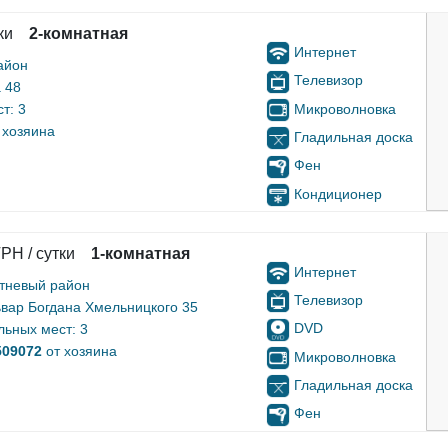
ки
2-комнатная
Интернет
айон
Телевизор
 48
Микроволновка
т: 3
 хозяина
Гладильная доска
Фен
Кондиционер
РН / сутки
1-комнатная
Интернет
тневый район
Телевизор
ьвар Богдана Хмельницкого 35
DVD
льных мест: 3
509072
от хозяина
Микроволновка
Гладильная доска
Фен