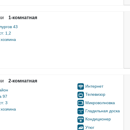
ки
1-комнатная
лургов 43
т: 1,2
 хозяина
ки
2-комнатная
Интернет
айон
Телевизор
а 97
Микроволновка
т: 3
 хозяина
Гладильная доска
Кондиционер
Утюг