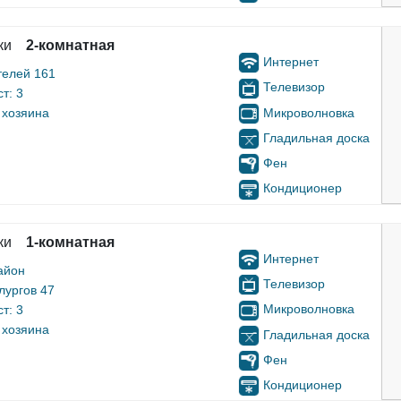
ки
2-комнатная
Интернет
телей 161
Телевизор
т: 3
Микроволновка
 хозяина
Гладильная доска
Фен
Кондиционер
ки
1-комнатная
Интернет
айон
Телевизор
лургов 47
Микроволновка
т: 3
 хозяина
Гладильная доска
Фен
Кондиционер