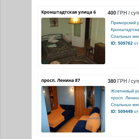
Кронштадтская улица 6
400
ГРН / сут
Приморский 
Кронштадтска
Спальных мес
ID: 509762
от
просп. Ленина 87
380
ГРН / сут
Жовтневый р
просп. Ленин
Спальных мес
ID: 509449
от