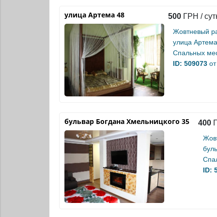
улица Артема 48
500
ГРН / сут
Жовтневый р
улица Артема
Спальных мес
ID: 509073
от
бульвар Богдана Хмельницкого 35
400
Г
Жов
бул
Спа
ID: 