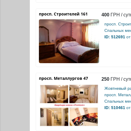
просп. Строителей 161
400
ГРН / сут
просп. Строи
Спальных мес
ID: 512691
от
просп. Металлургов 47
250
ГРН / сут
Жовтневый р
просп. Метал
Спальных мес
ID: 510461
от