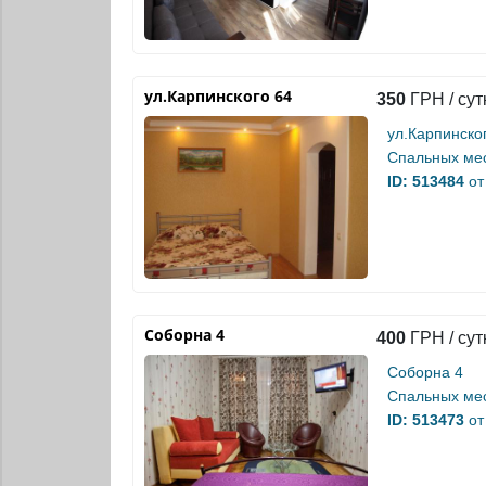
ул.Карпинского 64
350
ГРН / сут
ул.Карпинско
Спальных мес
ID: 513484
от
Соборна 4
400
ГРН / сут
Соборна 4
Спальных мес
ID: 513473
от