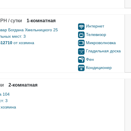
РН / сутки
1-комнатная
Интернет
ьвар Богдана Хмельницкого 25
Телевизор
льных мест: 3
Микроволновка
512710
от хозяина
Гладильная доска
Фен
Кондиционер
ки
2-комнатная
а 104
т: 3
 хозяина