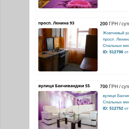
просп. Ленина 93
200
ГРН / сут
Жовтневый р
просп. Ленин
Спальных мес
ID: 512796
от
вулиця Бахчиванджи 55
700
ГРН / сут
вулиця Бахчи
Спальных мес
ID: 512752
от