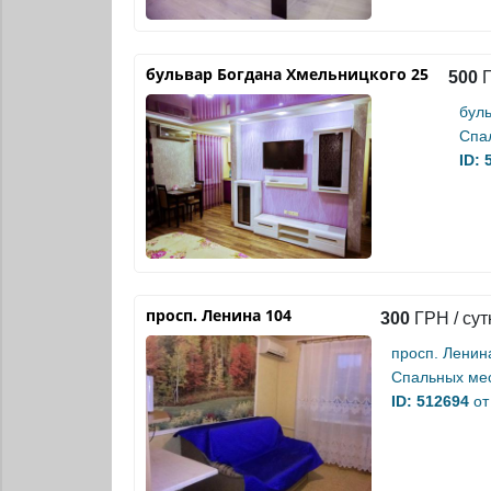
бульвар Богдана Хмельницкого 25
500
Г
бул
Спа
ID: 
просп. Ленина 104
300
ГРН / сут
просп. Ленин
Спальных мес
ID: 512694
от