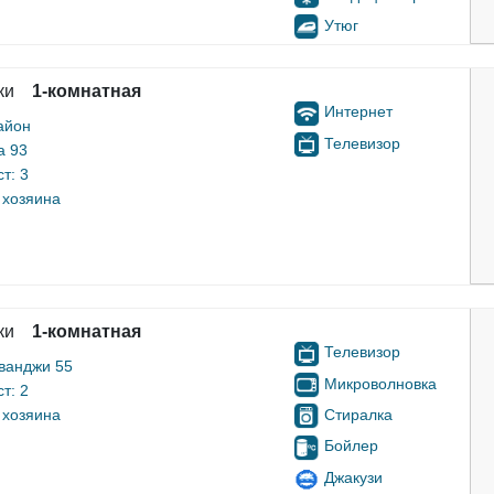
Утюг
ки
1-комнатная
Интернет
айон
Телевизор
а 93
т: 3
 хозяина
ки
1-комнатная
Телевизор
ванджи 55
Микроволновка
т: 2
Стиралка
 хозяина
Бойлер
Джакузи