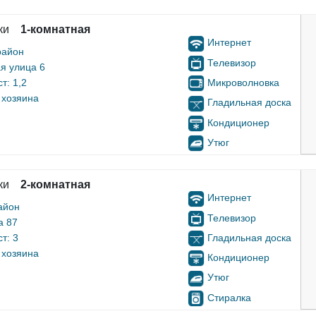
ки
1-комнатная
Интернет
район
Телевизор
я улица 6
Микроволновка
т: 1,2
 хозяина
Гладильная доска
Кондиционер
Утюг
ки
2-комнатная
Интернет
айон
Телевизор
а 87
Гладильная доска
т: 3
 хозяина
Кондиционер
Утюг
Стиралка