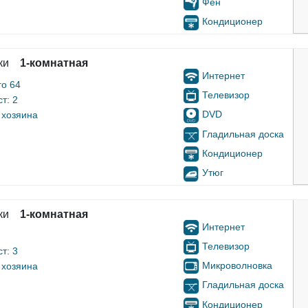
Фен
Кондиционер
ки
1-комнатная
Интернет
го 64
Телевизор
т: 2
DVD
 хозяина
Гладильная доска
Кондиционер
Утюг
ки
1-комнатная
Интернет
Телевизор
т: 3
Микроволновка
 хозяина
Гладильная доска
Кондиционер