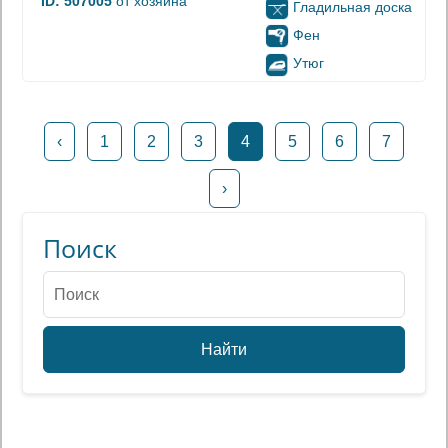
ID: 507005
от хозяина
Гладильная доска
Фен
Утюг
‹
1
2
3
4
5
6
7
›
Поиск
Найти