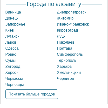
Города по алфавиту
Винница
Днепропетровск
Донецк
Житомир
Запорожье
Ивано-Франковск
Киев
Кировоград
Луганск
Луцк
Львов
Николаев
Одесса
Полтава
Ровно
Симферополь
Сумы
Тернополь
Ужгород
Харьков
Херсон
Хмельницкий
Черкассы
Чернигов
Черновцы
Показать больше городов