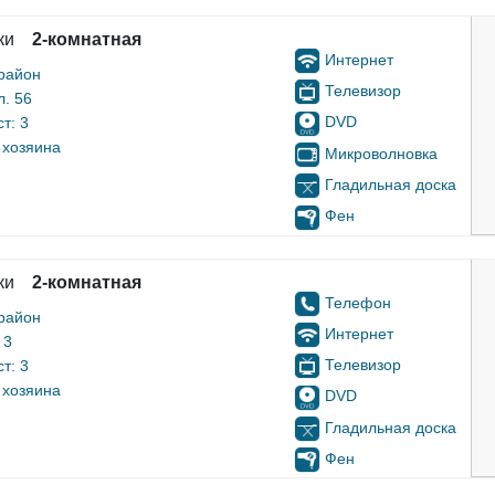
ки
2-комнатная
Интернет
район
Телевизор
л. 56
DVD
т: 3
 хозяина
Микроволновка
Гладильная доска
Фен
ки
2-комнатная
Телефон
район
Интернет
 3
Телевизор
т: 3
 хозяина
DVD
Гладильная доска
Фен