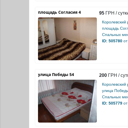
площадь Согласия 4
95
ГРН / сутк
Королевский 
площадь Сог
Спальных мес
ID: 505780
от
улица Победы 54
200
ГРН / сут
Королевский 
улица Побед
Спальных мес
ID: 505779
от