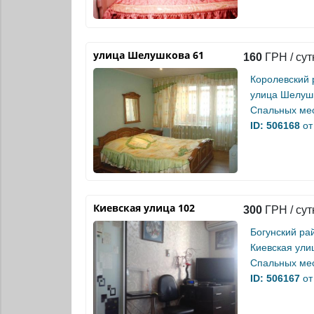
улица Шелушкова 61
160
ГРН / сут
Королевский 
улица Шелуш
Спальных мес
ID: 506168
от
Киевская улица 102
300
ГРН / сут
Богунский ра
Киевская ули
Спальных мес
ID: 506167
от