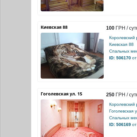
Киевская 88
100
ГРН / сут
Королевский 
Киевская 88
Спальных мес
ID: 506170
от
Гоголевская ул. 15
250
ГРН / сут
Королевский 
Гоголевская у
Спальных мес
ID: 506169
от