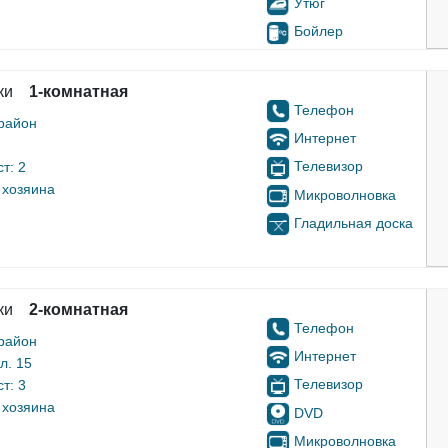
Утюг
Бойлер
ки
1-комнатная
Телефон
район
Интернет
Телевизор
т: 2
 хозяина
Микроволновка
Гладильная доска
ки
2-комнатная
Телефон
район
Интернет
л. 15
Телевизор
т: 3
 хозяина
DVD
Микроволновка