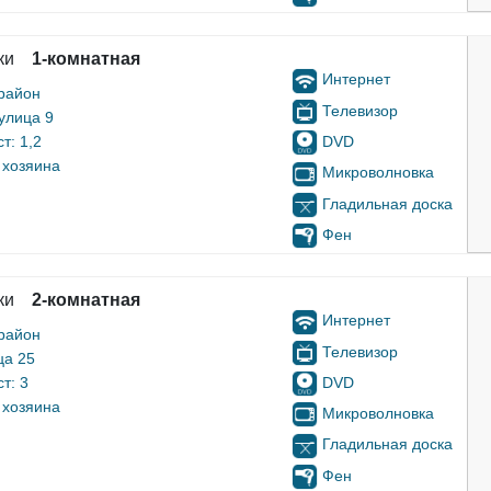
ки
1-комнатная
Интернет
район
Телевизор
улица 9
DVD
т: 1,2
 хозяина
Микроволновка
Гладильная доска
Фен
ки
2-комнатная
Интернет
район
Телевизор
ца 25
DVD
т: 3
 хозяина
Микроволновка
Гладильная доска
Фен