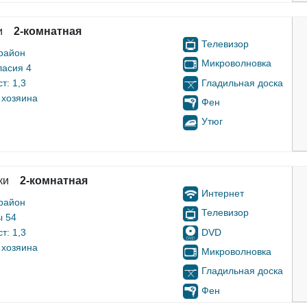
и
2-комнатная
Телевизор
район
Микроволновка
ласия 4
Гладильная доска
т: 1,3
 хозяина
Фен
Утюг
ки
2-комнатная
Интернет
район
Телевизор
ы 54
DVD
т: 1,3
 хозяина
Микроволновка
Гладильная доска
Фен