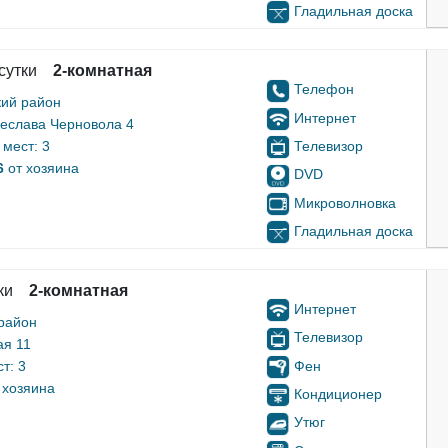
Гладильная доска
сутки
2-комнатная
Телефон
кий район
Интернет
еслава Черновола 4
Телевизор
мест: 3
6
от хозяина
DVD
Микроволновка
Гладильная доска
ки
2-комнатная
Интернет
район
Телевизор
ая 11
Фен
т: 3
 хозяина
Кондиционер
Утюг