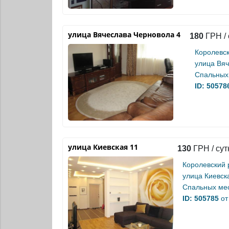
улица Вячеслава Черновола 4
180
ГРН / 
Королевс
улица Вяч
Спальных 
ID: 50578
улица Киевская 11
130
ГРН / сут
Королевский 
улица Киевск
Спальных мес
ID: 505785
от