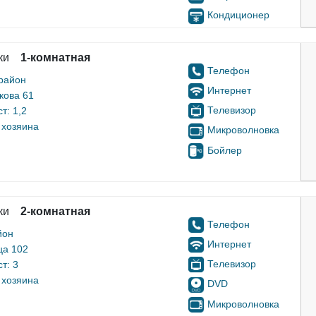
Кондиционер
ки
1-комнатная
Телефон
район
Интернет
кова 61
Телевизор
т: 1,2
 хозяина
Микроволновка
Бойлер
ки
2-комнатная
Телефон
йон
Интернет
ца 102
Телевизор
т: 3
 хозяина
DVD
Микроволновка