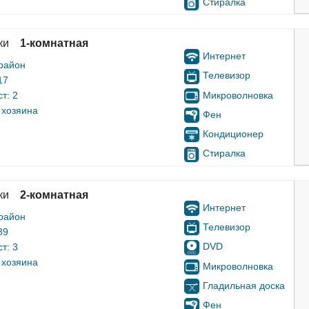
Стиралка
ки
1-комнатная
Интернет
район
Телевизор
17
Микроволновка
т: 2
 хозяина
Фен
Кондиционер
Стиралка
ки
2-комнатная
Интернет
район
Телевизор
39
DVD
т: 3
 хозяина
Микроволновка
Гладильная доска
Фен