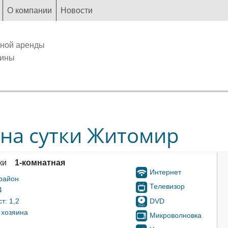
О компании
Новости
чной аренды
аины
 на сутки Житомир
ки
1-комнатная
Интернет
район
Телевизор
4
DVD
т: 1,2
 хозяина
Микроволновка