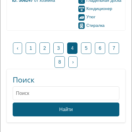
Гладильная доска
ID: 506247
от хозяина
Кондиционер
Утюг
Стиралка
‹
1
2
3
4
5
6
7
8
›
Поиск
Найти