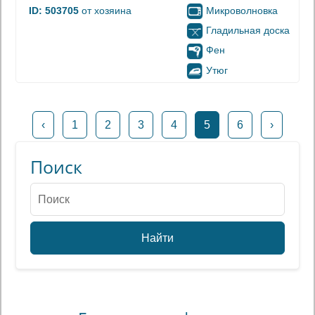
Микроволновка
ID: 503705
от хозяина
Гладильная доска
Фен
Утюг
‹
1
2
3
4
5
6
›
Поиск
Найти