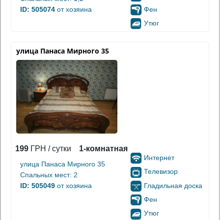
Фен
ID: 505074
от хозяина
Утюг
улица Панаса Мирного 35
199
ГРН / сутки
1-комнатная
Интернет
улица Панаса Мирного 35
Телевизор
Спальных мест: 2
Гладильная доска
ID: 505049
от хозяина
Фен
Утюг