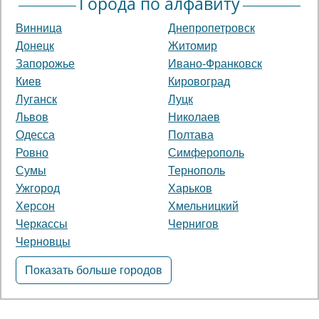
Города по алфавиту
Винница
Днепропетровск
Донецк
Житомир
Запорожье
Ивано-Франковск
Киев
Кировоград
Луганск
Луцк
Львов
Николаев
Одесса
Полтава
Ровно
Симферополь
Сумы
Тернополь
Ужгород
Харьков
Херсон
Хмельницкий
Черкассы
Чернигов
Черновцы
Показать больше городов