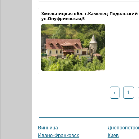
Хмельницкая обл. г.Каменец-Подольский
ул.Онуфриевская,5
‹
1
Винница
Днепропетро
Ивано-Франковск
Киев