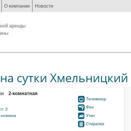
О компании
Новости
чной аренды
аины
 на сутки Хмельницкий
ки
2-комнатная
Телевизор
Фен
т: 3
Утюг
 хозяина
Стиралка