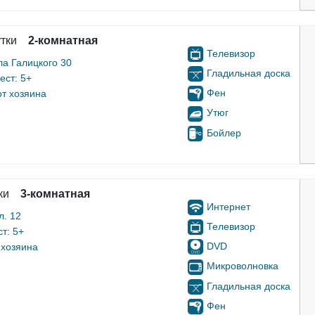
утки
2-комнатная
Телевизор
ла Галицкого 30
Гладильная доска
ест: 5+
Фен
т хозяина
Утюг
Бойлер
ки
3-комнатная
Интернет
л. 12
Телевизор
т: 5+
DVD
 хозяина
Микроволновка
Гладильная доска
Фен