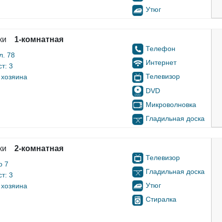
Утюг
ки
1-комнатная
Телефон
л. 78
Интернет
т: 3
Телевизор
 хозяина
DVD
Микроволновка
Гладильная доска
ки
2-комнатная
Телевизор
о 7
Гладильная доска
т: 3
Утюг
 хозяина
Стиралка