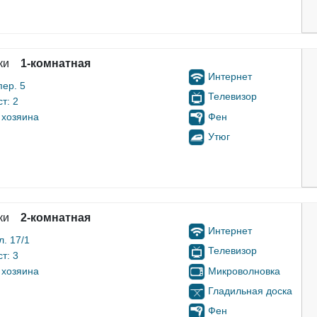
ки
1-комнатная
Интернет
пер. 5
Телевизор
т: 2
Фен
 хозяина
Утюг
ки
2-комнатная
Интернет
. 17/1
Телевизор
т: 3
Микроволновка
 хозяина
Гладильная доска
Фен