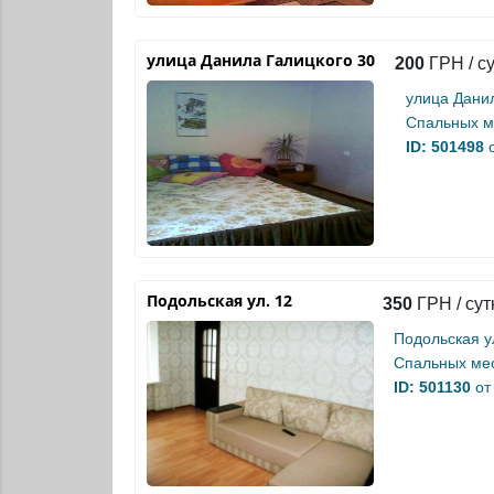
улица Данила Галицкого 30
200
ГРН / с
улица Дани
Спальных м
ID: 501498
о
Подольская ул. 12
350
ГРН / сут
Подольская у
Спальных мес
ID: 501130
от