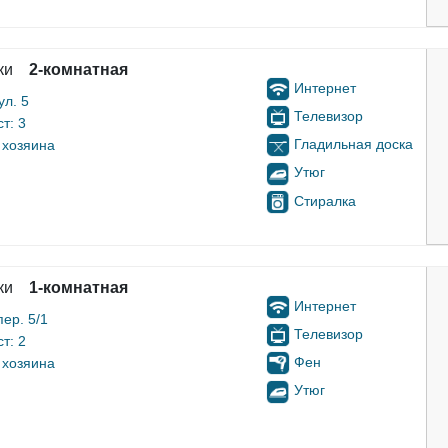
ки
2-комнатная
Интернет
л. 5
Телевизор
т: 3
Гладильная доска
 хозяина
Утюг
Стиралка
ки
1-комнатная
Интернет
ер. 5/1
Телевизор
т: 2
Фен
 хозяина
Утюг