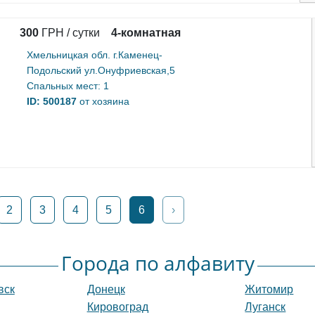
300
ГРН / сутки
4-комнатная
Хмельницкая обл. г.Каменец-
Подольский ул.Онуфриевская,5
Спальных мест: 1
ID: 500187
от хозяина
2
3
4
5
6
›
Города по алфавиту
вск
Донецк
Житомир
Кировоград
Луганск