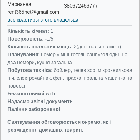
Марианна
380672466777
rent365net@gmail.com
все квартиры этого владельца
Кількість кімнат:
1
Поверховість:
-1/5
Кількість спальних місць:
2(двоспальне ліжко)
Планування:
номер у міні-готелі, санвузол один на
два номери, кухня загальна
Побутова техніка:
бойлер, телевізор, мікрохвильова
піч, електрочайник, фен, праска, пральна машинка на
поверсі
Безкоштовний wi-fi
Надаємо звітні документи
Паління заборонено!
Святкування обговорюється окремо, як і
розміщення домашніх тварин.