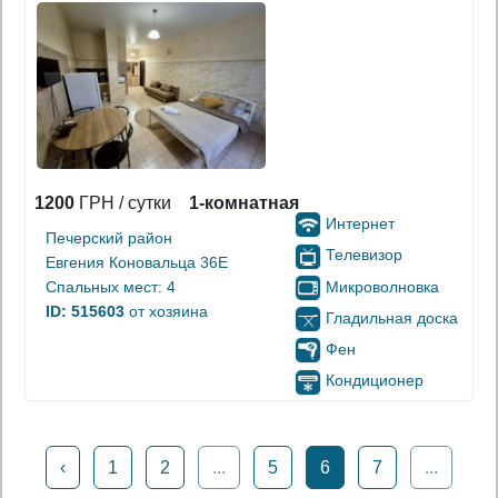
1200
ГРН / сутки
1-комнатная
Интернет
Печерский район
Телевизор
Евгения Коновальца 36Е
Микроволновка
Спальных мест: 4
ID: 515603
от хозяина
Гладильная доска
Фен
Кондиционер
‹
1
2
...
5
6
7
...