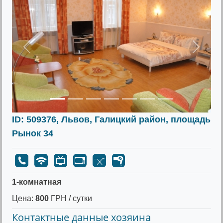
Предыдущее
Следу
ID: 509376, Львов, Галицкий район, площадь
Рынок 34
1-комнатная
Цена:
800
ГРН / сутки
Контактные данные хозяина