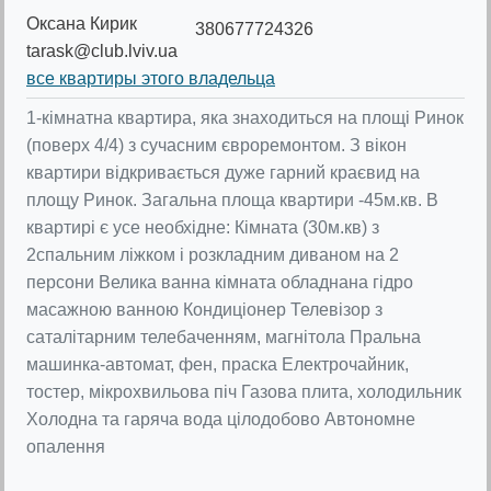
Оксана Кирик
380677724326
tarask@club.lviv.ua
все квартиры этого владельца
1-кімнатна квартира, яка знаходиться на площі Ринок
(поверх 4/4) з сучасним євроремонтом. З вікон
квартири відкривається дуже гарний краєвид на
площу Ринок. Загальна площа квартири -45м.кв. В
квартирі є усе необхідне: Кімната (30м.кв) з
2спальним ліжком і розкладним диваном на 2
персони Велика ванна кімната обладнана гідро
масажною ванною Кондиціонер Телевізор з
саталітарним телебаченням, магнітола Пральна
машинка-автомат, фен, праска Електрочайник,
тостер, мікрохвильова піч Газова плита, холодильник
Холодна та гаряча вода цілодобово Автономне
опалення