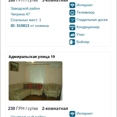
180
ГРН / сутки
1-комнатная
Интернет
Заводской район
Телевизор
Чигрина 47
Гладильная доска
Спальных мест: 1
ID: 510813
от хозяина
Кондиционер
Утюг
Бойлер
Адмиральская улица 19
230
ГРН / сутки
2-комнатная
Интернет
Центральный район