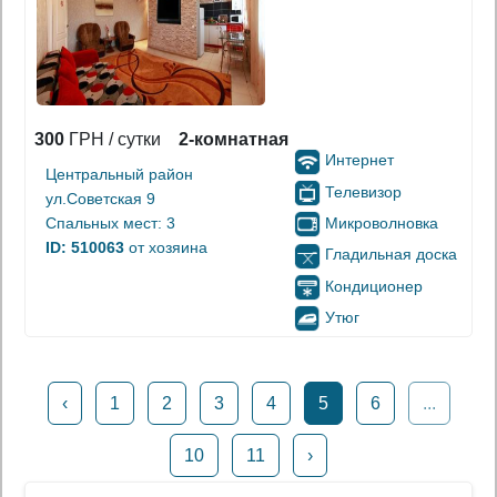
300
ГРН / сутки
2-комнатная
Интернет
Центральный район
Телевизор
ул.Советская 9
Микроволновка
Спальных мест: 3
ID: 510063
от хозяина
Гладильная доска
Кондиционер
Утюг
‹
1
2
3
4
5
6
...
10
11
›