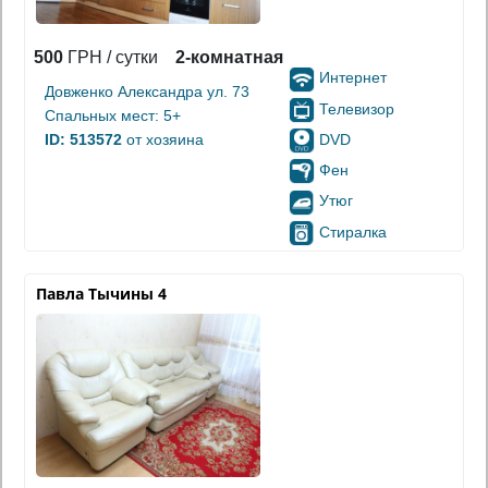
500
ГРН / сутки
2-комнатная
Интернет
Довженко Александра ул. 73
Телевизор
Спальных мест: 5+
DVD
ID: 513572
от хозяина
Фен
Утюг
Стиралка
Павла Тычины 4