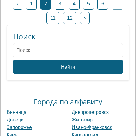
‹
1
2
3
4
5
6
...
11
12
›
Поиск
Найти
Города по алфавиту
Винница
Днепропетровск
Донецк
Житомир
Запорожье
Ивано-Франковск
Киев
Кировоград