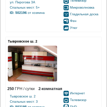
Телевизор
ул. Пирогова 3А
Микроволновка
Спальных мест: 5+
ID: 502196
от хозяина
Гладильная доска
Фен
Утюг
Тывровское ш. 2
250
ГРН / сутки
2-комнатная
Интернет
Тывровское ш. 2
Телевизор
Спальных мест: 3
DVD
ID: 502195
от хозяина