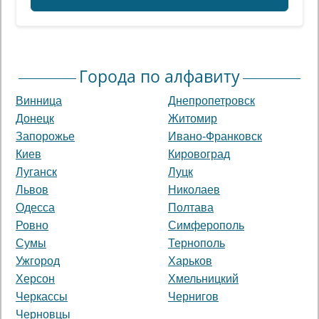
Города по алфавиту
Винница
Днепропетровск
Донецк
Житомир
Запорожье
Ивано-Франковск
Киев
Кировоград
Луганск
Луцк
Львов
Николаев
Одесса
Полтава
Ровно
Симферополь
Сумы
Тернополь
Ужгород
Харьков
Херсон
Хмельницкий
Черкассы
Чернигов
Черновцы