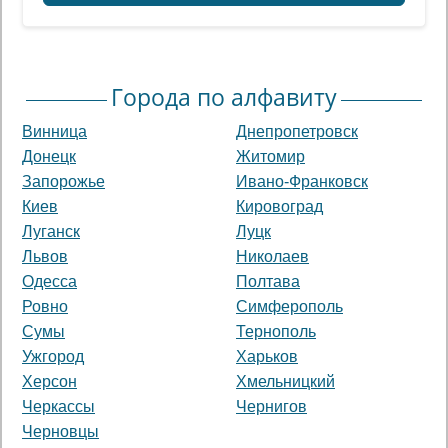
Города по алфавиту
Винница
Днепропетровск
Донецк
Житомир
Запорожье
Ивано-Франковск
Киев
Кировоград
Луганск
Луцк
Львов
Николаев
Одесса
Полтава
Ровно
Симферополь
Сумы
Тернополь
Ужгород
Харьков
Херсон
Хмельницкий
Черкассы
Чернигов
Черновцы